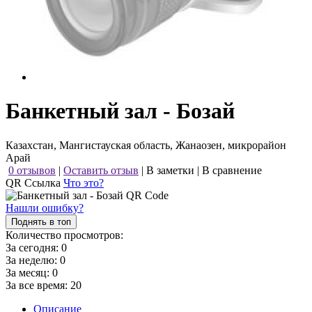
Банкетный зал - Бозай
Казахстан, Мангистауская область, Жанаозен, микрорайон
Арай
0 отзывов
|
Оставить отзыв
|
В заметки
|
В сравнение
QR Ссылка
Что это?
Нашли ошибку?
Поднять в топ
Количество просмотров:
За сегодня:
0
За неделю:
0
За месяц:
0
За все время:
20
Описание