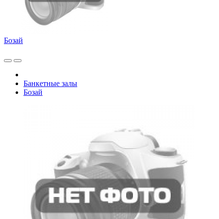
Бозай
Банкетные залы
Бозай