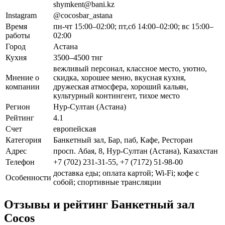
shymkent@bani.kz
Instagram
@cocosbar_astana
Время
пн-чт 15:00–02:00; пт,сб 14:00–02:00; вс 15:00–
работы
02:00
Город
Астана
Кухня
3500–4500 тнг
вежливый персонал, классное место, уютно,
Мнение о
скидка, хорошее меню, вкусная кухня,
компании
дружеская атмосфера, хороший кальян,
культурный контингент, тихое место
Регион
Нур-Султан (Астана)
Рейтинг
4.1
Счет
европейская
Категория
Банкетный зал, Бар, паб, Кафе, Ресторан
Адрес
просп. Абая, 8, Нур-Султан (Астана), Казахстан
Телефон
+7 (702) 231-31-55, +7 (7172) 51-98-00
доставка еды; оплата картой; Wi-Fi; кофе с
Особенности
собой; спортивные трансляции
Отзывы и рейтинг Банкетный зал
Cocos