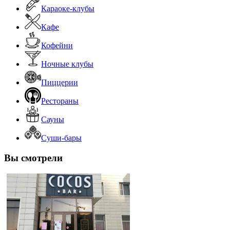
Караоке-клубы
Кафе
Кофейни
Ночные клубы
Пиццерии
Рестораны
Сауны
Суши-бары
Вы смотрели