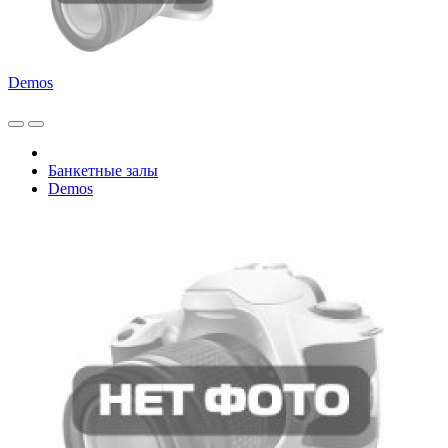
Demos
Банкетные залы
Demos