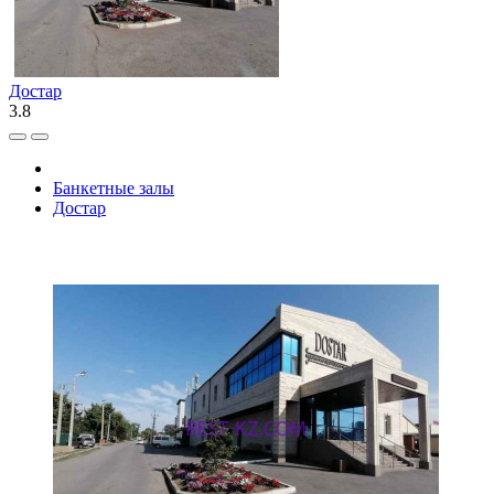
Достар
3.8
Банкетные залы
Достар