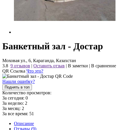
Банкетный зал - Достар
Моховая ул., 6, Караганда, Казахстан
3.8
9 отзывов
|
Оставить отзыв
|
В заметки
|
В сравнение
QR Ссылка
Что это?
Нашли ошибку?
Поднять в топ
Количество просмотров:
За сегодня:
0
За неделю:
2
За месяц:
2
За все время:
51
Описание
Отзывы (9)