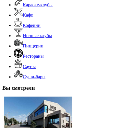
Караоке-клубы
Кафе
Кофейни
Ночные клубы
Пиццерии
Рестораны
Сауны
Суши-бары
Вы смотрели