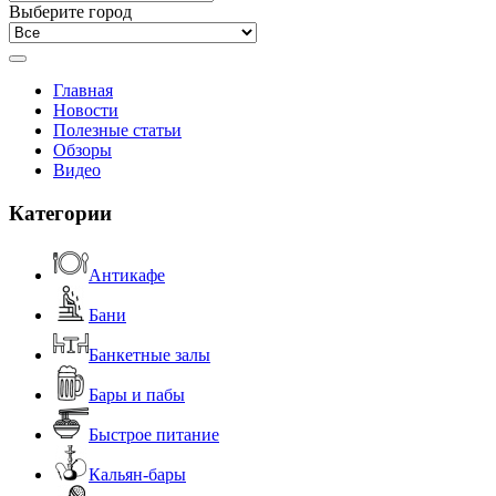
Выберите город
Главная
Новости
Полезные статьи
Обзоры
Видео
Категории
Антикафе
Бани
Банкетные залы
Бары и пабы
Быстрое питание
Кальян-бары