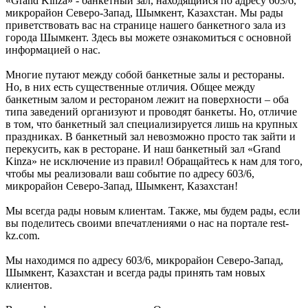
«Grand Kinza» - банкетный зал, находящийся по адресу 603/6,
микрорайон Северо-Запад, Шымкент, Казахстан. Мы рады
приветствовать вас на странице нашего банкетного зала из
города Шымкент. Здесь вы можете ознакомиться с основной
информацией о нас.
Многие путают между собой банкетные залы и рестораны.
Но, в них есть существенные отличия. Общее между
банкетным залом и рестораном лежит на поверхности – оба
типа заведений организуют и проводят банкеты. Но, отличие
в том, что банкетный зал специализируется лишь на крупных
праздниках. В банкетный зал невозможно просто так зайти и
перекусить, как в ресторане. И наш банкетный зал «Grand
Kinza» не исключение из правил! Обращайтесь к нам для того,
чтобы мы реализовали ваш событие по адресу 603/6,
микрорайон Северо-Запад, Шымкент, Казахстан!
Мы всегда рады новым клиентам. Также, мы будем рады, если
вы поделитесь своими впечатлениями о нас на портале rest-
kz.com.
Мы находимся по адресу 603/6, микрорайон Северо-Запад,
Шымкент, Казахстан и всегда рады принять там новых
клиентов.