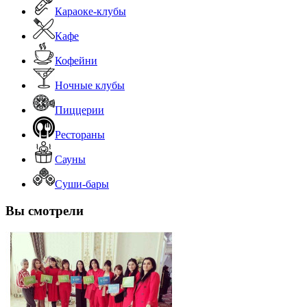
Караоке-клубы
Кафе
Кофейни
Ночные клубы
Пиццерии
Рестораны
Сауны
Суши-бары
Вы смотрели