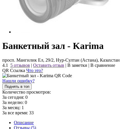
Банкетный зал - Karima
просп. Мангилик Ел, 29/2, Нур-Султан (Астана), Казахстан
4.1
5 отзывов
|
Оставить отзыв
|
В заметки
|
В сравнение
QR Ссылка
Что это?
Нашли ошибку?
Поднять в топ
Количество просмотров:
За сегодня:
0
За неделю:
0
За месяц:
1
За все время:
33
Описание
Отзывы (5)