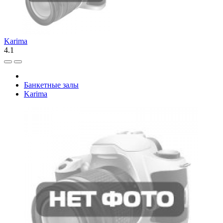
Karima
4.1
Банкетные залы
Karima