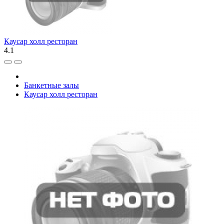
Каусар холл ресторан
4.1
Банкетные залы
Каусар холл ресторан