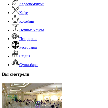
Караоке-клубы
Кафе
Кофейни
Ночные клубы
Пиццерии
Рестораны
Сауны
Суши-бары
Вы смотрели