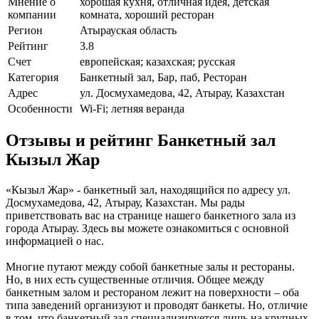
Мнение о
хорошая кухня, отличная идея, детская
компании
комната, хороший ресторан
Регион
Атырауская область
Рейтинг
3.8
Счет
европейская; казахская; русская
Категория
Банкетный зал, Бар, паб, Ресторан
Адрес
ул. Досмухамедова, 42, Атырау, Казахстан
Особенности
Wi-Fi; летняя веранда
Отзывы и рейтинг Банкетный зал
Кызыл Жар
«Кызыл Жар» - банкетный зал, находящийся по адресу ул.
Досмухамедова, 42, Атырау, Казахстан. Мы рады
приветствовать вас на странице нашего банкетного зала из
города Атырау. Здесь вы можете ознакомиться с основной
информацией о нас.
Многие путают между собой банкетные залы и рестораны.
Но, в них есть существенные отличия. Общее между
банкетным залом и рестораном лежит на поверхности – оба
типа заведений организуют и проводят банкеты. Но, отличие
в том, что банкетный зал специализируется лишь на крупных