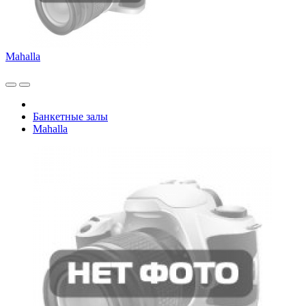
Mahalla
Банкетные залы
Mahalla