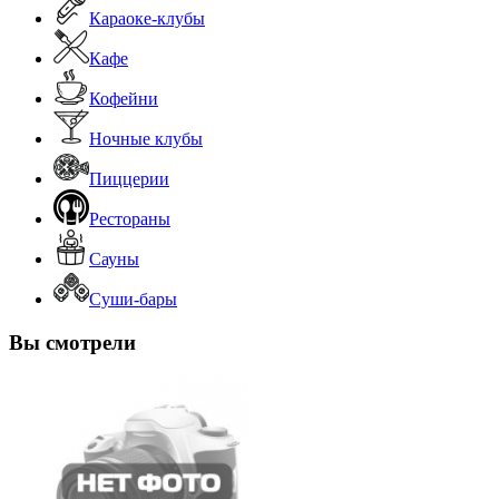
Караоке-клубы
Кафе
Кофейни
Ночные клубы
Пиццерии
Рестораны
Сауны
Суши-бары
Вы смотрели