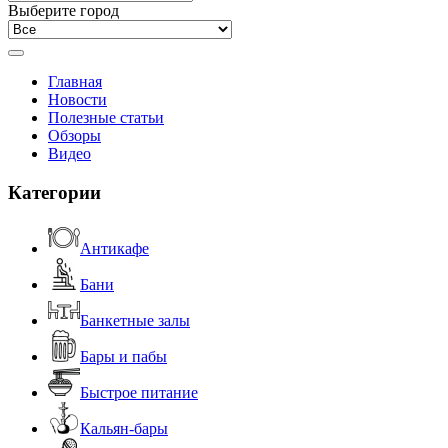
Выберите город
Главная
Новости
Полезные статьи
Обзоры
Видео
Категории
Антикафе
Бани
Банкетные залы
Бары и пабы
Быстрое питание
Кальян-бары