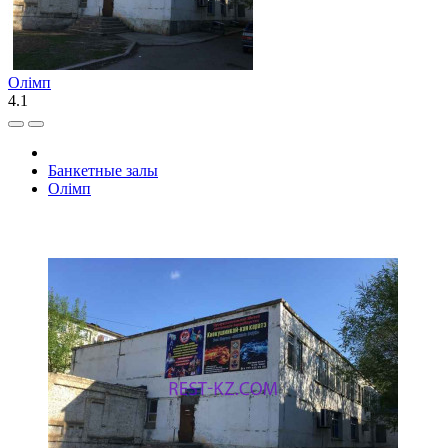
Олiмп
4.1
Банкетные залы
Олiмп