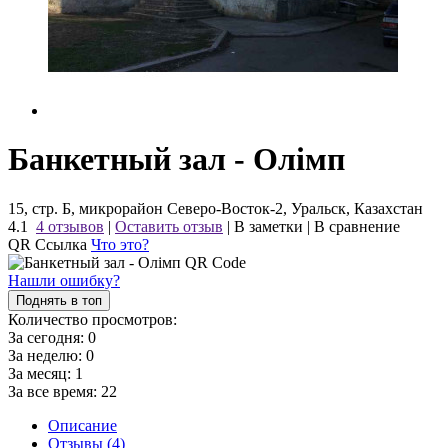
Банкетный зал - Олiмп
15, стр. Б, микрорайон Северо-Восток-2, Уральск, Казахстан
4.1
4 отзывов
|
Оставить отзыв
|
В заметки
|
В сравнение
QR Ссылка
Что это?
Нашли ошибку?
Поднять в топ
Количество просмотров:
За сегодня:
0
За неделю:
0
За месяц:
1
За все время:
22
Описание
Отзывы (4)