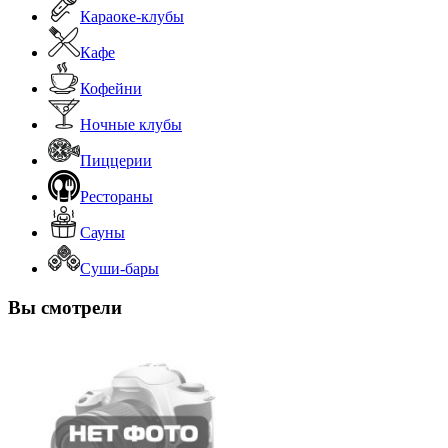
Караоке-клубы
Кафе
Кофейни
Ночные клубы
Пиццерии
Рестораны
Сауны
Суши-бары
Вы смотрели