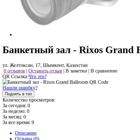
Банкетный зал - Rixos Grand 
ул. Желтоксан, 17, Шымкент, Казахстан
0 отзывов
|
Оставить отзыв
|
В заметки
|
В сравнение
QR Ссылка
Что это?
Нашли ошибку?
Поднять в топ
Количество просмотров:
За сегодня:
0
За неделю:
0
За месяц:
0
За все время:
9
Описание
Отзывы (0)