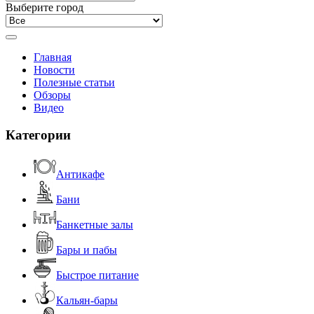
Выберите город
Главная
Новости
Полезные статьи
Обзоры
Видео
Категории
Антикафе
Бани
Банкетные залы
Бары и пабы
Быстрое питание
Кальян-бары