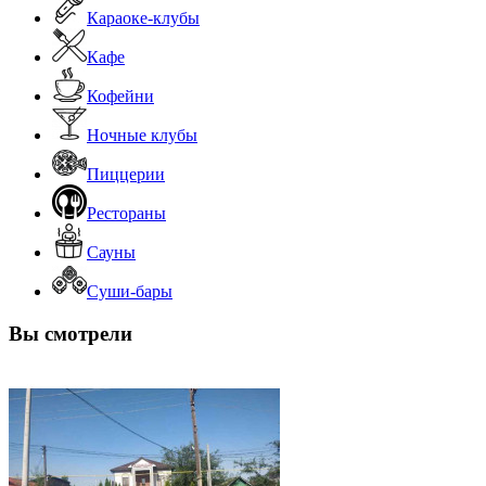
Караоке-клубы
Кафе
Кофейни
Ночные клубы
Пиццерии
Рестораны
Сауны
Суши-бары
Вы смотрели