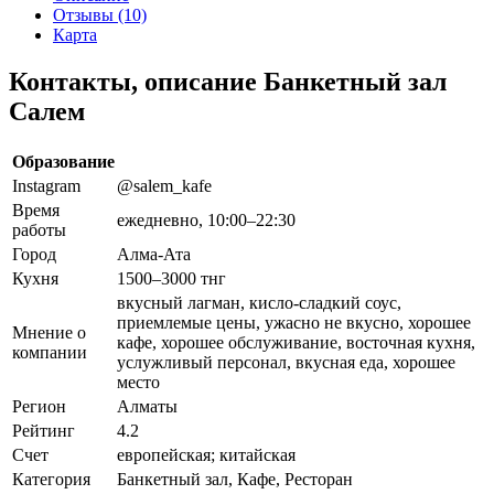
Отзывы (10)
Карта
Контакты, описание Банкетный зал
Салем
Образование
Instagram
@salem_kafe
Время
ежедневно, 10:00–22:30
работы
Город
Алма-Ата
Кухня
1500–3000 тнг
вкусный лагман, кисло-сладкий соус,
приемлемые цены, ужасно не вкусно, хорошее
Мнение о
кафе, хорошее обслуживание, восточная кухня,
компании
услужливый персонал, вкусная еда, хорошее
место
Регион
Алматы
Рейтинг
4.2
Счет
европейская; китайская
Категория
Банкетный зал, Кафе, Ресторан