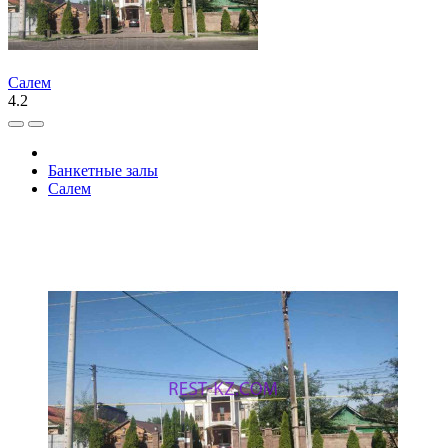
Салем
4.2
Банкетные залы
Салем