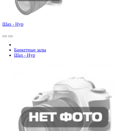
Шах - Нур
Банкетные залы
Шах - Нур