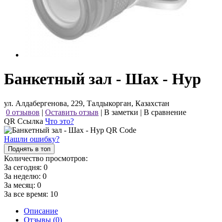
Банкетный зал - Шах - Нур
ул. Алдабергенова, 229, Талдыкорган, Казахстан
0 отзывов
|
Оставить отзыв
|
В заметки
|
В сравнение
QR Ссылка
Что это?
Нашли ошибку?
Поднять в топ
Количество просмотров:
За сегодня:
0
За неделю:
0
За месяц:
0
За все время:
10
Описание
Отзывы (0)