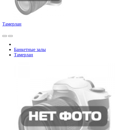
Тамерлан
Банкетные залы
Тамерлан