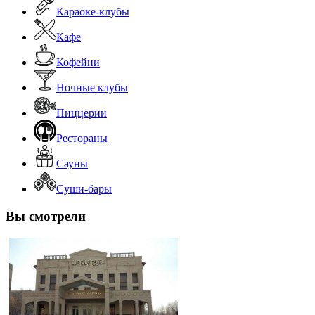
Караоке-клубы
Кафе
Кофейни
Ночные клубы
Пиццерии
Рестораны
Сауны
Суши-бары
Вы смотрели