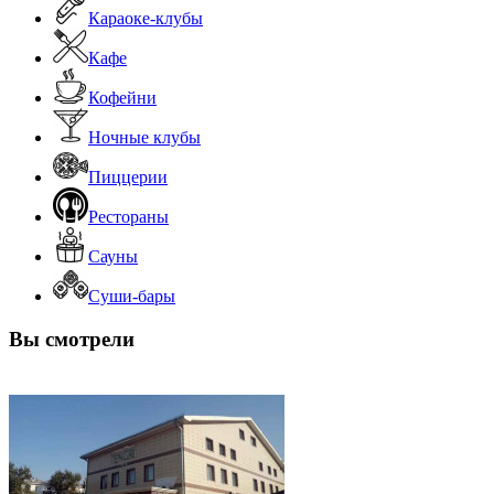
Караоке-клубы
Кафе
Кофейни
Ночные клубы
Пиццерии
Рестораны
Сауны
Суши-бары
Вы смотрели