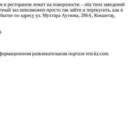
 и рестораном лежит на поверхности – оба типа заведений
тный зал невозможно просто так зайти и перекусить, как в
бытие по адресу ул. Мухтара Ауэзова, 286А, Кокшетау,
.
ормационном развлекательном портале rest-kz.com.