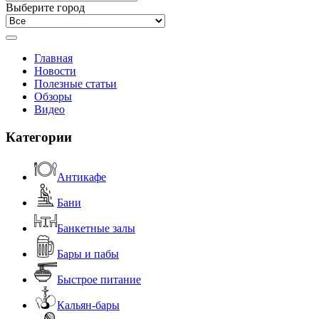
Выберите город
Главная
Новости
Полезные статьи
Обзоры
Видео
Категории
Антикафе
Бани
Банкетные залы
Бары и пабы
Быстрое питание
Кальян-бары