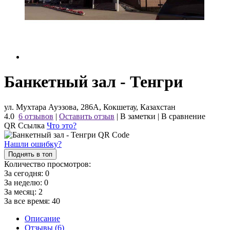
Банкетный зал - Тенгри
ул. Мухтара Ауэзова, 286А, Кокшетау, Казахстан
4.0
6 отзывов
|
Оставить отзыв
|
В заметки
|
В сравнение
QR Ссылка
Что это?
Нашли ошибку?
Поднять в топ
Количество просмотров:
За сегодня:
0
За неделю:
0
За месяц:
2
За все время:
40
Описание
Отзывы (6)