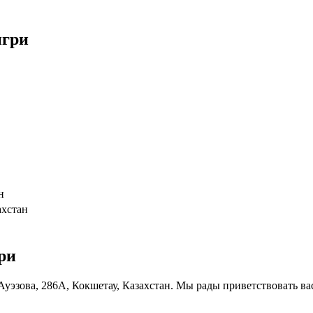
нгри
н
ахстан
ри
Ауэзова, 286А, Кокшетау, Казахстан. Мы рады приветствовать вас