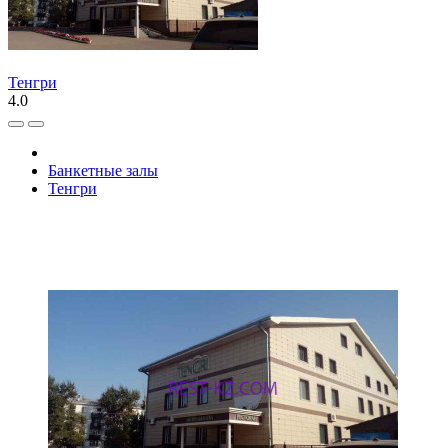
Тенгри
4.0
Банкетные залы
Тенгри