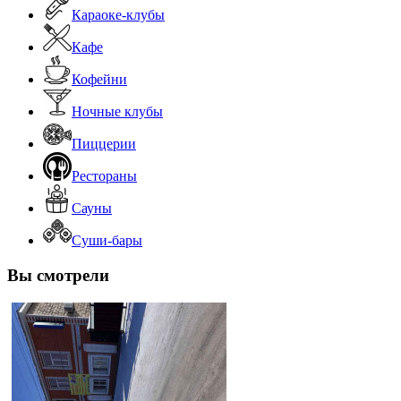
Караоке-клубы
Кафе
Кофейни
Ночные клубы
Пиццерии
Рестораны
Сауны
Суши-бары
Вы смотрели