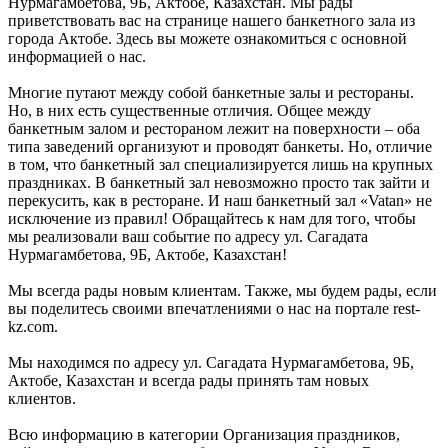
Нурмагамбетова, 9Б, Актобе, Казахстан. Мы рады
приветствовать вас на странице нашего банкетного зала из
города Актобе. Здесь вы можете ознакомиться с основной
информацией о нас.
Многие путают между собой банкетные залы и рестораны.
Но, в них есть существенные отличия. Общее между
банкетным залом и рестораном лежит на поверхности – оба
типа заведений организуют и проводят банкеты. Но, отличие
в том, что банкетный зал специализируется лишь на крупных
праздниках. В банкетный зал невозможно просто так зайти и
перекусить, как в ресторане. И наш банкетный зал «Vatan» не
исключение из правил! Обращайтесь к нам для того, чтобы
мы реализовали ваш событие по адресу ул. Сагадата
Нурмагамбетова, 9Б, Актобе, Казахстан!
Мы всегда рады новым клиентам. Также, мы будем рады, если
вы поделитесь своими впечатлениями о нас на портале rest-
kz.com.
Мы находимся по адресу ул. Сагадата Нурмагамбетова, 9Б,
Актобе, Казахстан и всегда рады принять там новых
клиентов.
Всю информацию в категории Организация праздников,