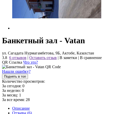
Банкетный зал - Vatan
ул. Сагадата Нурмагамбетова, 9Б, Актобе, Казахстан
3.8
6 отзывов
|
Оставить отзыв
|
В заметки
|
В сравнение
QR Ссылка
Что это?
Нашли ошибку?
Поднять в топ
Количество просмотров:
За сегодня:
0
За неделю:
0
За месяц:
1
За все время:
28
Описание
Отзывы (6)