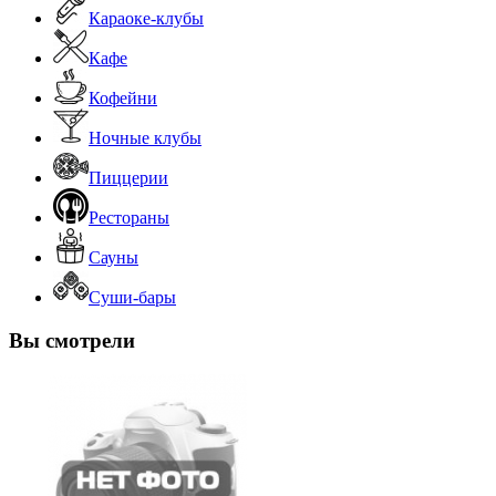
Караоке-клубы
Кафе
Кофейни
Ночные клубы
Пиццерии
Рестораны
Сауны
Суши-бары
Вы смотрели