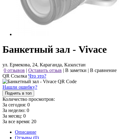
Банкетный зал - Vivace
ул. Ермекова, 24, Караганда, Казахстан
0 отзывов
|
Оставить отзыв
|
В заметки
|
В сравнение
QR Ссылка
Что это?
Нашли ошибку?
Поднять в топ
Количество просмотров:
За сегодня:
0
За неделю:
0
За месяц:
0
За все время:
20
Описание
Отзывы (0)