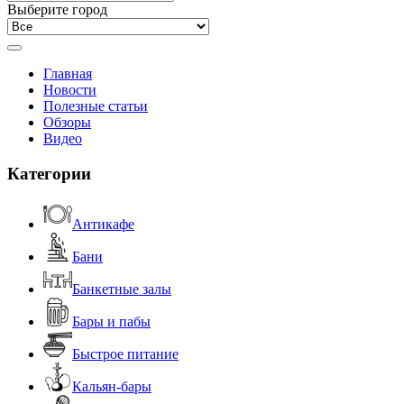
Выберите город
Главная
Новости
Полезные статьи
Обзоры
Видео
Категории
Антикафе
Бани
Банкетные залы
Бары и пабы
Быстрое питание
Кальян-бары