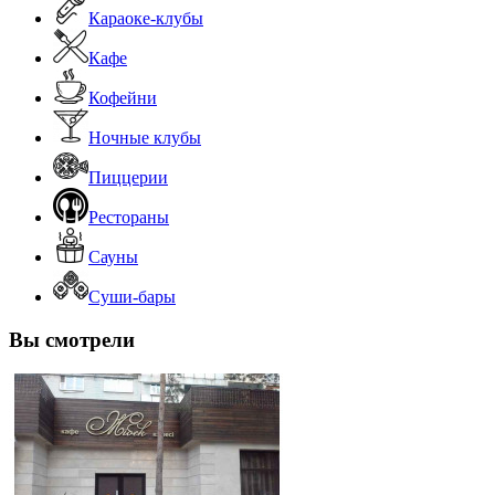
Караоке-клубы
Кафе
Кофейни
Ночные клубы
Пиццерии
Рестораны
Сауны
Суши-бары
Вы смотрели