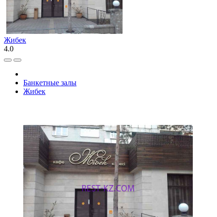
Жибек
4.0
Банкетные залы
Жибек