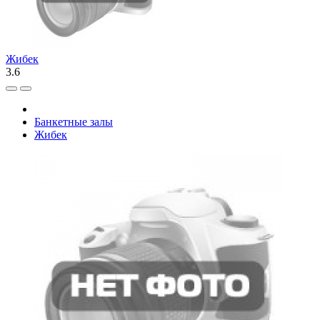
Жибек
3.6
Банкетные залы
Жибек