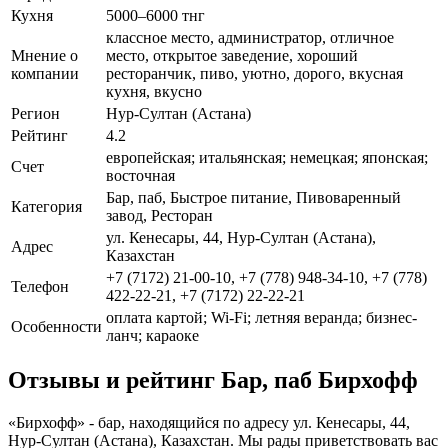
Кухня
5000–6000 тнг
классное место, администратор, отличное
Мнение о
место, открытое заведение, хороший
компании
ресторанчик, пиво, уютно, дорого, вкусная
кухня, вкусно
Регион
Нур-Султан (Астана)
Рейтинг
4.2
европейская; итальянская; немецкая; японская;
Счет
восточная
Бар, паб, Быстрое питание, Пивоваренный
Категория
завод, Ресторан
ул. Кенесары, 44, Нур-Султан (Астана),
Адрес
Казахстан
+7 (7172) 21-00-10, +7 (778) 948-34-10, +7 (778)
Телефон
422-22-21, +7 (7172) 22-22-21
оплата картой; Wi-Fi; летняя веранда; бизнес-
Особенности
ланч; караоке
Отзывы и рейтинг Бар, паб Бирхофф
«Бирхофф» - бар, находящийся по адресу ул. Кенесары, 44,
Нур-Султан (Астана), Казахстан. Мы рады приветствовать вас