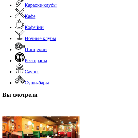
Караоке-клубы
Кафе
Кофейни
Ночные клубы
Пиццерии
Рестораны
Сауны
Суши-бары
Вы смотрели