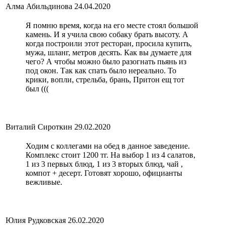
Алма Абильдинова
24.04.2020
Я помню время, когда на его месте стоял большой
камень. И я учила свою собаку брать высоту. А
когда построили этот ресторан, просила купить,
мужа, шланг, метров десять. Как вы думаете для
чего? А чтобы можно было разогнать пьянь из
под окон. Так как спать было нереально. То
крики, вопли, стрельба, брань, Притон ещ тот
был (((
Виталий Сироткин
29.02.2020
Ходим с коллегами на обед в данное заведение.
Комплекс стоит 1200 тг. На выбор 1 из 4 салатов,
1 из 3 первых блюд, 1 из 3 вторых блюд, чай ,
компот + десерт. Готовят хорошо, официанты
вежливые.
Юлия Рудковская
26.02.2020