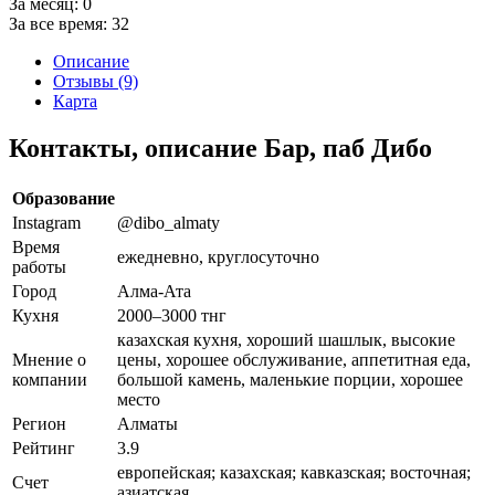
За месяц:
0
За все время:
32
Описание
Отзывы (9)
Карта
Контакты, описание Бар, паб Дибо
Образование
Instagram
@dibo_almaty
Время
ежедневно, круглосуточно
работы
Город
Алма-Ата
Кухня
2000–3000 тнг
казахская кухня, хороший шашлык, высокие
Мнение о
цены, хорошее обслуживание, аппетитная еда,
компании
большой камень, маленькие порции, хорошее
место
Регион
Алматы
Рейтинг
3.9
европейская; казахская; кавказская; восточная;
Счет
азиатская