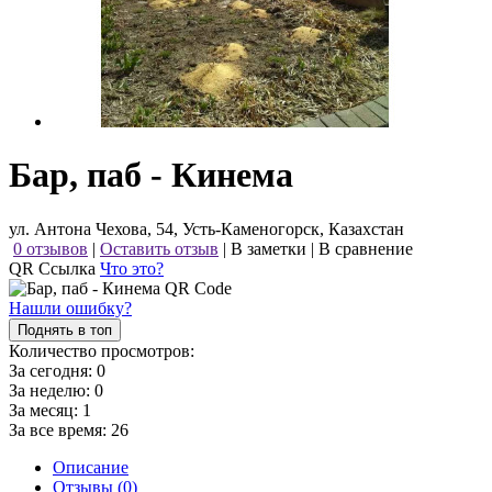
Бар, паб - Кинема
ул. Антона Чехова, 54, Усть-Каменогорск, Казахстан
0 отзывов
|
Оставить отзыв
|
В заметки
|
В сравнение
QR Ссылка
Что это?
Нашли ошибку?
Поднять в топ
Количество просмотров:
За сегодня:
0
За неделю:
0
За месяц:
1
За все время:
26
Описание
Отзывы (0)