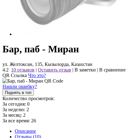
Бар, паб - Миран
ул. Желтоксан, 135, Кызылорда, Казахстан
4.2
10 отзывов
|
Оставить отзыв
|
В заметки
|
В сравнение
QR Ссылка
Что это?
Нашли ошибку?
Поднять в топ
Количество просмотров:
За сегодня:
0
За неделю:
2
За месяц:
2
За все время:
26
Описание
Отзывы (10)