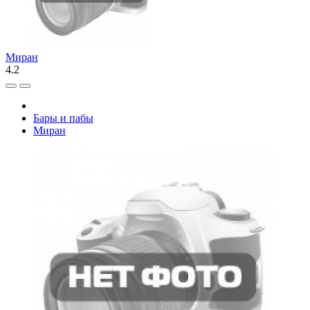
Миран
4.2
Бары и пабы
Миран