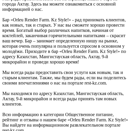
города Актау. Здесь вы можете ознакомиться с основной
информацией о нас.
Бар «Orleu Render Farm. Kz Style!» - рад принимать клиентов,
как новых, так и старых. У нас вы сможете хорошо провести
время. Богатый выбор различных напитков, начиная от
коктейлей, заканчивая горячительными напитками – скрасит
ваш вечер. Бар – занимает определенную нишу на рынке,
которая очень популярна и пользуется спросом в основном у
молодёжи. Приходите в бар «Orleu Render Farm. Kz Style!» по
адресу Казахстан, Мангистауская область, Актау, 9-й
микрорайон и проведи хорошо время!
Мы всегда рады предоставить свои услуги как новым, так и
старым клиентам. Также, мы будем рады, если вы поделитесь
своими впечатлениями о нас на портале rest-kz.com.
Мы находимся по адресу Казахстан, Мангистауская область,
Актау, 9-й микрорайон и всегда рады принять там новых
клиентов.
Всю информацию в категории Общественное питание,
рейтинг и отзывы о нашем баре «Orleu Render Farm. Kz Style!»
Вы найдете на информационном развлекательном портале
rest-kz.com.