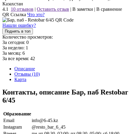
Казахстан
4.1
10 отзывов
|
Оставить отзыв
|
В заметки
|
В сравнение
QR Ссылка
Что это?
Нашли ошибку?
Поднять в топ
Количество просмотров:
За сегодня:
0
За неделю:
1
За месяц:
6
За все время:
42
Описание
Отзывы (10)
Карта
Контакты, описание Бар, паб Restobar
6/45
Образование
Email
info@6-45.kz
Instagram
@resto_bar_6_45
Время
пн-чт 08:30–02:00; пт 08:30–05:00; сб 18:00–