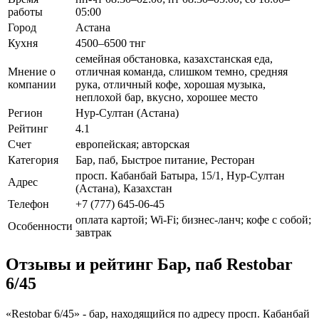
работы
05:00
Город
Астана
Кухня
4500–6500 тнг
семейная обстановка, казахстанская еда,
Мнение о
отличная команда, слишком темно, средняя
компании
рука, отличный кофе, хорошая музыка,
неплохой бар, вкусно, хорошее место
Регион
Нур-Султан (Астана)
Рейтинг
4.1
Счет
европейская; авторская
Категория
Бар, паб, Быстрое питание, Ресторан
просп. Кабанбай Батыра, 15/1, Нур-Султан
Адрес
(Астана), Казахстан
Телефон
+7 (777) 645-06-45
оплата картой; Wi-Fi; бизнес-ланч; кофе с собой;
Особенности
завтрак
Отзывы и рейтинг Бар, паб Restobar
6/45
«Restobar 6/45» - бар, находящийся по адресу просп. Кабанбай