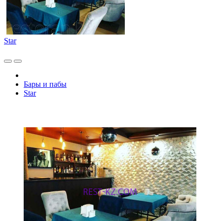
Star
Бары и пабы
Star