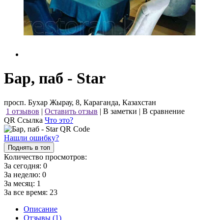
Бар, паб - Star
просп. Бухар Жырау, 8, Караганда, Казахстан
1 отзывов
|
Оставить отзыв
|
В заметки
|
В сравнение
QR Ссылка
Что это?
Нашли ошибку?
Поднять в топ
Количество просмотров:
За сегодня:
0
За неделю:
0
За месяц:
1
За все время:
23
Описание
Отзывы (1)