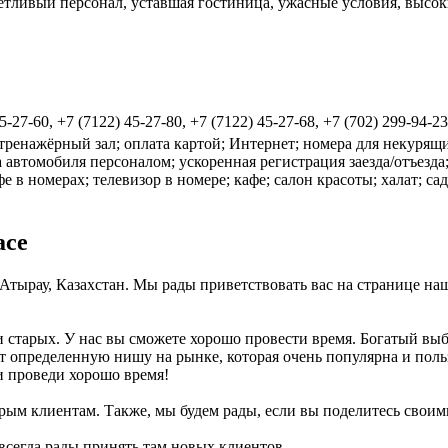
етливый персонал, уставшая гостиница, ужасные условия, высоки
5-27-60, +7 (7122) 45-27-80, +7 (7122) 45-27-68, +7 (702) 299-94-23
; тренажёрный зал; оплата картой; Интернет; номера для некуря
а автомобиля персоналом; ускоренная регистрация заезда/отъезда
е в номерах; телевизор в номере; кафе; салон красоты; халат; сад;
ace
17, Атырау, Казахстан. Мы рады приветствовать вас на странице на
к и старых. У нас вы сможете хорошо провести время. Богатый вы
т определенную нишу на рынке, которая очень популярна и поль
н и проведи хорошо время!
рым клиентам. Также, мы будем рады, если вы поделитесь своими
 всегда рады принять там новых клиентов.