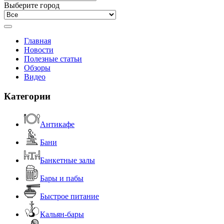
Выберите город
Главная
Новости
Полезные статьи
Обзоры
Видео
Категории
Антикафе
Бани
Банкетные залы
Бары и пабы
Быстрое питание
Кальян-бары