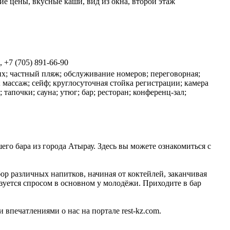
е цены, вкусные каши, вид из окна, второй этаж
, +7 (705) 891-66-90
щих; частный пляж; обслуживание номеров; переговорная;
; массаж; сейф; круглосуточная стойка регистрации; камера
 тапочки; сауна; утюг; бар; ресторан; конференц-зал;
шего бара из города Атырау. Здесь вы можете ознакомиться с
бор различных напитков, начиная от коктейлей, заканчивая
зуется спросом в основном у молодёжи. Приходите в бар
 впечатлениями о нас на портале rest-kz.com.