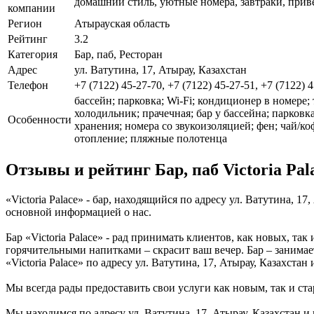
домашний стиль, уютные номера, завтраки, прив
компании
Регион
Атырауская область
Рейтинг
3.2
Категория
Бар, паб, Ресторан
Адрес
ул. Ватутина, 17, Атырау, Казахстан
Телефон
+7 (7122) 45-27-70, +7 (7122) 45-27-51, +7 (7122) 4
бассейн; парковка; Wi-Fi; кондиционер в номере
холодильник; прачечная; бар у бассейна; парковк
Особенности
хранения; номера со звукоизоляцией; фен; чай/коф
отопление; пляжные полотенца
Отзывы и рейтинг Бар, паб Victoria Pal
«Victoria Palace» - бар, находящийся по адресу ул. Ватутина, 
основной информацией о нас.
Бар «Victoria Palace» - рад принимать клиентов, как новых, та
горячительными напитками – скрасит ваш вечер. Бар – занимае
«Victoria Palace» по адресу ул. Ватутина, 17, Атырау, Казахста
Мы всегда рады предоставить свои услуги как новым, так и ста
Мы находимся по адресу ул. Ватутина, 17, Атырау, Казахстан и