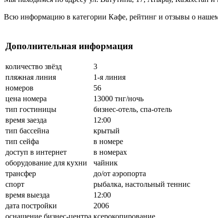
Всю информацию в категории Кафе, рейтинг и отзывы о нашем б
Дополнительная информация
количество звёзд
3
пляжная линия
1-я линия
номеров
56
цена номера
13000 тнг/ночь
тип гостиницы
бизнес-отель, спа-отель
время заезда
12:00
тип бассейна
крытый
тип сейфа
в номере
доступ в интернет
в номерах
оборудование для кухни
чайник
трансфер
до/от аэропорта
спорт
рыбалка, настольный теннис
время выезда
12:00
дата постройки
2006
оснащение бизнес-центра
ксерокопирование