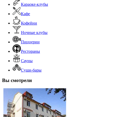
Караоке-клубы
Кафе
Кофейни
Ночные клубы
Пиццерии
Рестораны
Сауны
Суши-бары
Вы смотрели