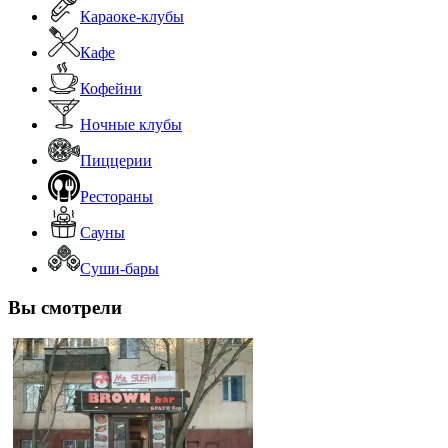
Караоке-клубы
Кафе
Кофейни
Ночные клубы
Пиццерии
Рестораны
Сауны
Суши-бары
Вы смотрели