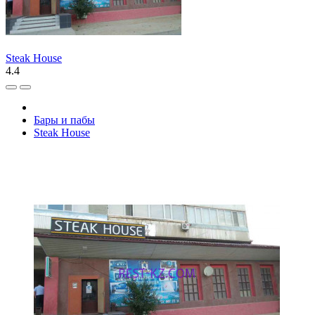
Steak House
4.4
Бары и пабы
Steak House