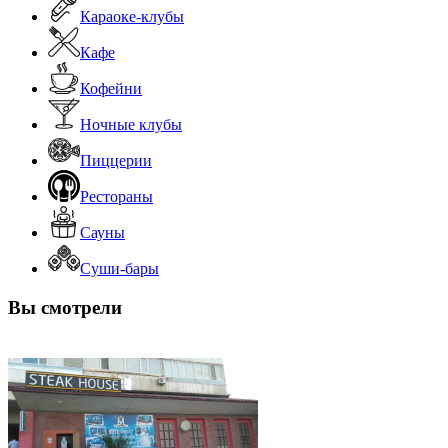
Караоке-клубы
Кафе
Кофейни
Ночные клубы
Пиццерии
Рестораны
Сауны
Суши-бары
Вы смотрели